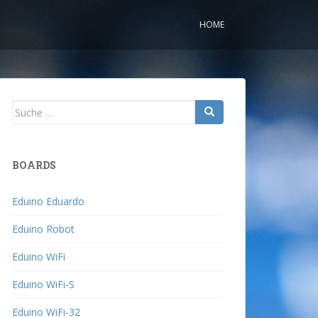
HOME
Suche
nach:
BOARDS
Eduino Eduardo
Eduino Robot
Eduino WiFi
Eduino WiFi-S
Eduino WiFi-32