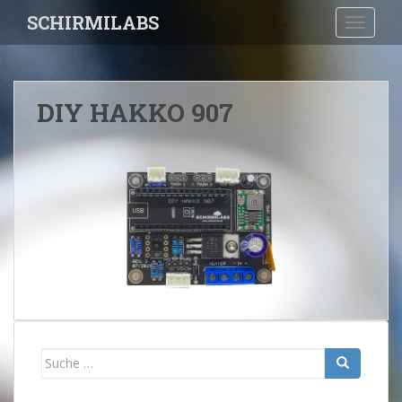
S
SCHIRMILABS
TOGGLE
k
i
p
t
DIY HAKKO 907
o
m
a
i
n
c
o
n
t
e
n
t
Suche
nach: